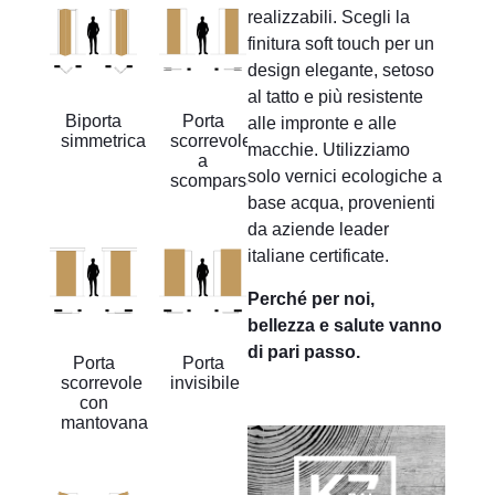
realizzabili. Scegli la
finitura soft touch per un
design elegante, setoso
al tatto e più resistente
Biporta
Porta
alle impronte e alle
simmetrica
scorrevole
macchie. Utilizziamo
a
solo vernici ecologiche a
scomparsa
base acqua, provenienti
da aziende leader
italiane certificate.
Perché per noi,
bellezza e salute vanno
di pari passo.
Porta
Porta
scorrevole
invisibile
con
mantovana