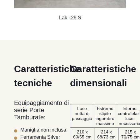
Lak i 29 S
Caratteristiche
Caratteristiche
tecniche
dimensionali
Equipaggiamento di
Luce
Estremo
Interno
serie Porte
netta di
stipite
controtelai
Tamburate:
passaggio
ingombro
luce
massimo
necessari
Maniglia non inclusa
210 x
214 x
215 x
60/65 cm
68/73 cm
70/75 cm
Ferramenta Silver