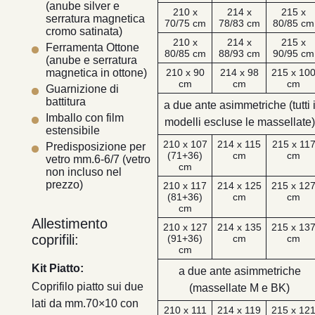
(anube silver e
210 x
214 x
215 x
serratura magnetica
70/75 cm
78/83 cm
80/85 cm
cromo satinata)
210 x
214 x
215 x
Ferramenta Ottone
80/85 cm
88/93 cm
90/95 cm
(anube e serratura
210 x 90
214 x 98
215 x 10
magnetica in ottone)
cm
cm
cm
Guarnizione di
battitura
a due ante asimmetriche (tutti 
Imballo con film
modelli escluse le massellate)
estensibile
210 x 107
214 x 115
215 x 11
Predisposizione per
(71+36)
cm
cm
vetro mm.6-6/7 (vetro
cm
non incluso nel
prezzo)
210 x 117
214 x 125
215 x 12
(81+36)
cm
cm
cm
Allestimento
210 x 127
214 x 135
215 x 13
coprifili:
(91+36)
cm
cm
cm
Kit Piatto:
a due ante asimmetriche
Coprifilo piatto sui due
(massellate M e BK)
lati da mm.70×10 con
210 x 111
214 x 119
215 x 12