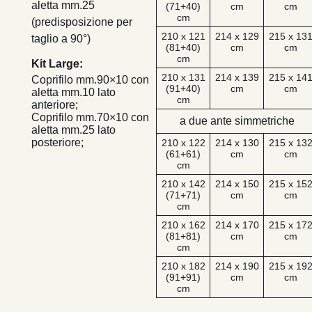
aletta mm.25
(71+40)
cm
cm
cm
(predisposizione per
210 x 121
214 x 129
215 x 13
taglio a 90°)
(81+40)
cm
cm
cm
Kit Large:
210 x 131
214 x 139
215 x 14
Coprifilo mm.90×10 con
(91+40)
cm
cm
aletta mm.10 lato
cm
anteriore;
Coprifilo mm.70×10 con
a due ante simmetriche
aletta mm.25 lato
posteriore;
210 x 122
214 x 130
215 x 13
(61+61)
cm
cm
cm
210 x 142
214 x 150
215 x 15
(71+71)
cm
cm
cm
210 x 162
214 x 170
215 x 17
(81+81)
cm
cm
cm
210 x 182
214 x 190
215 x 19
(91+91)
cm
cm
cm