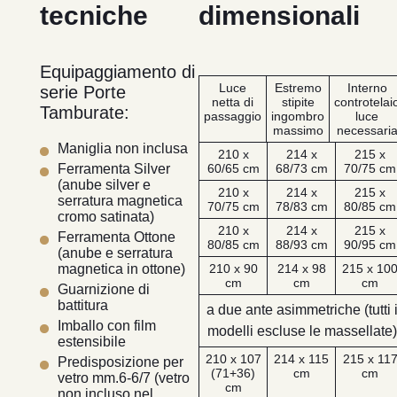
tecniche
dimensionali
Equipaggiamento di
Luce
Estremo
Interno
serie Porte
netta di
stipite
controtelai
Tamburate:
passaggio
ingombro
luce
massimo
necessari
Maniglia non inclusa
210 x
214 x
215 x
60/65 cm
68/73 cm
70/75 cm
Ferramenta Silver
(anube silver e
210 x
214 x
215 x
serratura magnetica
70/75 cm
78/83 cm
80/85 cm
cromo satinata)
210 x
214 x
215 x
Ferramenta Ottone
80/85 cm
88/93 cm
90/95 cm
(anube e serratura
210 x 90
214 x 98
215 x 10
magnetica in ottone)
cm
cm
cm
Guarnizione di
battitura
a due ante asimmetriche (tutti 
Imballo con film
modelli escluse le massellate)
estensibile
210 x 107
214 x 115
215 x 11
Predisposizione per
(71+36)
cm
cm
vetro mm.6-6/7 (vetro
cm
non incluso nel