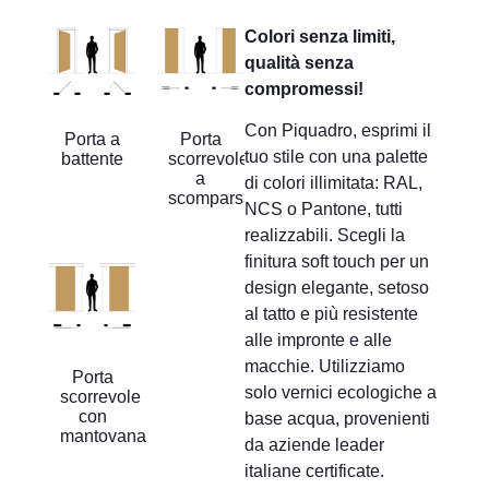
Colori senza limiti,
qualità senza
compromessi!
Con Piquadro, esprimi il
Porta a
Porta
tuo stile con una palette
battente
scorrevole
a
di colori illimitata: RAL,
scomparsa
NCS o Pantone, tutti
realizzabili. Scegli la
finitura soft touch per un
design elegante, setoso
al tatto e più resistente
alle impronte e alle
macchie. Utilizziamo
Porta
solo vernici ecologiche a
scorrevole
con
base acqua, provenienti
mantovana
da aziende leader
italiane certificate.