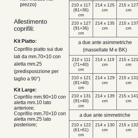
prezzo)
210 x 117
214 x 125
215 x 12
(81+36)
cm
cm
cm
Allestimento
210 x 127
214 x 135
215 x 13
coprifili:
(91+36)
cm
cm
cm
Kit Piatto:
a due ante asimmetriche
Coprifilo piatto sui due
(massellate M e BK)
lati da mm.70×10 con
210 x 111
214 x 119
215 x 12
aletta mm.25
(71+40)
cm
cm
cm
(predisposizione per
210 x 121
214 x 129
215 x 13
taglio a 90°)
(81+40)
cm
cm
cm
Kit Large:
210 x 131
214 x 139
215 x 14
Coprifilo mm.90×10 con
(91+40)
cm
cm
aletta mm.10 lato
cm
anteriore;
Coprifilo mm.70×10 con
a due ante simmetriche
aletta mm.25 lato
posteriore;
210 x 122
214 x 130
215 x 13
(61+61)
cm
cm
cm