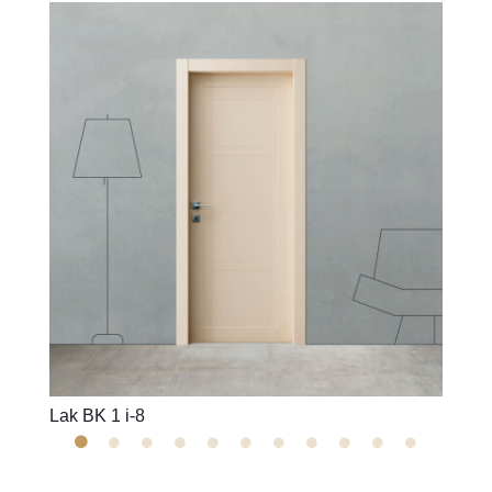
Lak BK 1 i-8
Lak BK