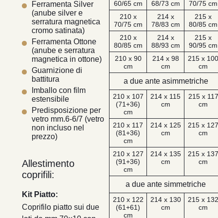
60/65 cm
68/73 cm
70/75 cm
Ferramenta Silver
(anube silver e
210 x
214 x
215 x
serratura magnetica
70/75 cm
78/83 cm
80/85 cm
cromo satinata)
210 x
214 x
215 x
Ferramenta Ottone
80/85 cm
88/93 cm
90/95 cm
(anube e serratura
210 x 90
214 x 98
215 x 10
magnetica in ottone)
cm
cm
cm
Guarnizione di
battitura
a due ante asimmetriche
Imballo con film
210 x 107
214 x 115
215 x 11
estensibile
(71+36)
cm
cm
Predisposizione per
cm
vetro mm.6-6/7 (vetro
210 x 117
214 x 125
215 x 12
non incluso nel
(81+36)
cm
cm
prezzo)
cm
210 x 127
214 x 135
215 x 13
(91+36)
cm
cm
Allestimento
cm
coprifili:
a due ante simmetriche
Kit Piatto:
210 x 122
214 x 130
215 x 13
Coprifilo piatto sui due
(61+61)
cm
cm
cm