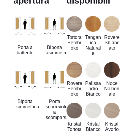
apertura
disponibili
Tortora
Tangan
Rovere
Pembr
ica
Sbianc
Porta a
Biporta
oke
Natural
ato
battente
asimmetrica
e
Rovere
Palissa
Noce
Pembr
ndro
Nazion
oke
Bianco
ale
Biporta
Porta
simmetrica
scorrevole
a
scomparsa
Kristal
Kristal
Kristal
Tortota
Bianco
Avorio