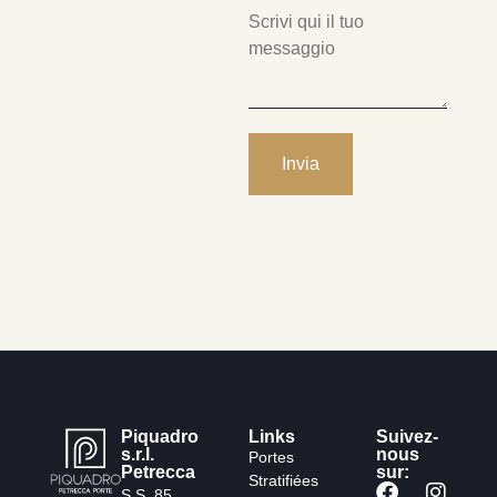
Piquadro
Links
Suivez-
s.r.l.
nous
Portes
Petrecca
sur:
Stratifiées
S.S. 85