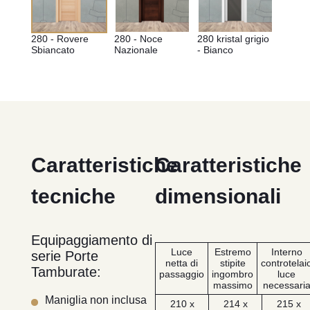
280 - Rovere 
280 - Noce 
280 kristal grigio 
280 kri
Sbiancato
Nazionale
- Bianco
bianco 
Antrac
Caratteristiche
Caratteristiche
tecniche
dimensionali
Equipaggiamento di
Luce
Estremo
Interno
serie Porte
netta di
stipite
controtelai
Tamburate:
passaggio
ingombro
luce
massimo
necessari
Maniglia non inclusa
210 x
214 x
215 x