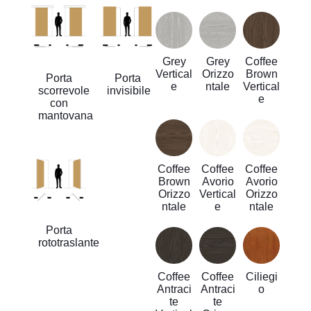
Grey
Grey
Coffee
Vertical
Orizzo
Brown
Porta
Porta
e
ntale
Vertical
scorrevole
invisibile
e
con
mantovana
Coffee
Coffee
Coffee
Brown
Avorio
Avorio
Orizzo
Vertical
Orizzo
ntale
e
ntale
Porta
rototraslante
Coffee
Coffee
Ciliegi
Antraci
Antraci
o
te
te