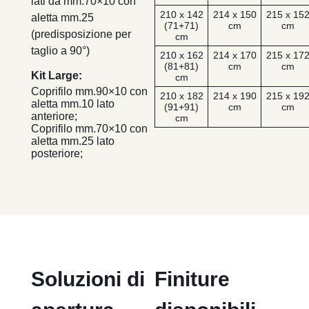
lati da mm.70×10 con
210 x 142
214 x 150
215 x 15
aletta mm.25
(71+71)
cm
cm
(predisposizione per
cm
taglio a 90°)
210 x 162
214 x 170
215 x 17
(81+81)
cm
cm
Kit Large:
cm
Coprifilo mm.90×10 con
210 x 182
214 x 190
215 x 19
aletta mm.10 lato
(91+91)
cm
cm
anteriore;
cm
Coprifilo mm.70×10 con
aletta mm.25 lato
posteriore;
Soluzioni di
Finiture