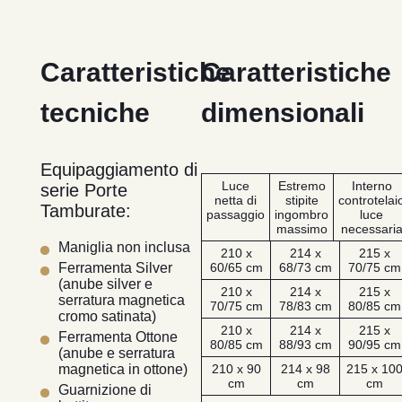
Caratteristiche
Caratteristiche
tecniche
dimensionali
Equipaggiamento di
Luce
Estremo
Interno
serie Porte
netta di
stipite
controtelai
Tamburate:
passaggio
ingombro
luce
massimo
necessari
Maniglia non inclusa
210 x
214 x
215 x
60/65 cm
68/73 cm
70/75 cm
Ferramenta Silver
(anube silver e
210 x
214 x
215 x
serratura magnetica
70/75 cm
78/83 cm
80/85 cm
cromo satinata)
210 x
214 x
215 x
Ferramenta Ottone
80/85 cm
88/93 cm
90/95 cm
(anube e serratura
210 x 90
214 x 98
215 x 10
magnetica in ottone)
cm
cm
cm
Guarnizione di