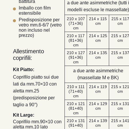
battitura
a due ante asimmetriche (tutti 
Imballo con film
modelli escluse le massellate)
estensibile
210 x 107
214 x 115
215 x 11
Predisposizione per
(71+36)
cm
cm
vetro mm.6-6/7 (vetro
cm
non incluso nel
prezzo)
210 x 117
214 x 125
215 x 12
(81+36)
cm
cm
cm
Allestimento
210 x 127
214 x 135
215 x 13
coprifili:
(91+36)
cm
cm
cm
Kit Piatto:
a due ante asimmetriche
Coprifilo piatto sui due
(massellate M e BK)
lati da mm.70×10 con
210 x 111
214 x 119
215 x 12
aletta mm.25
(71+40)
cm
cm
cm
(predisposizione per
210 x 121
214 x 129
215 x 13
taglio a 90°)
(81+40)
cm
cm
cm
Kit Large:
210 x 131
214 x 139
215 x 14
Coprifilo mm.90×10 con
(91+40)
cm
cm
aletta mm.10 lato