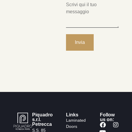
Piquadro
Links
Follow
s.r.l.
us on:
Laminated
Petrecca
Doors
S.S. 85