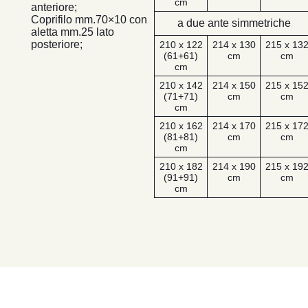
cm
anteriore;
Coprifilo mm.70×10 con
a due ante simmetriche
aletta mm.25 lato
posteriore;
210 x 122
214 x 130
215 x 13
(61+61)
cm
cm
cm
210 x 142
214 x 150
215 x 15
(71+71)
cm
cm
cm
210 x 162
214 x 170
215 x 17
(81+81)
cm
cm
cm
210 x 182
214 x 190
215 x 19
(91+91)
cm
cm
cm