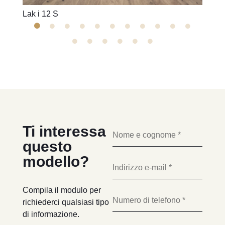
Lak i 12 S
Lak i
Ti interessa
questo
modello?
Compila il modulo per
richiederci qualsiasi tipo
di informazione.