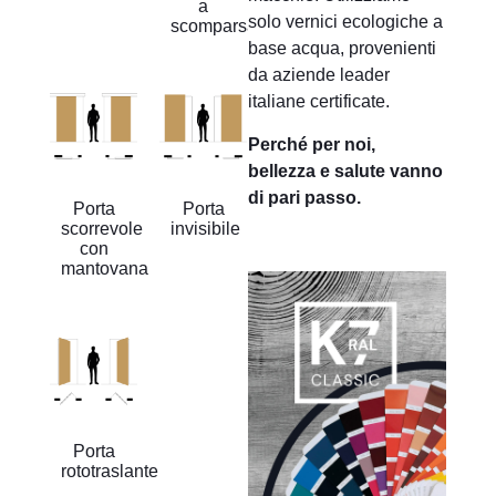
a
solo vernici ecologiche a
scomparsa
base acqua, provenienti
da aziende leader
italiane certificate.
Perché per noi,
bellezza e salute vanno
di pari passo.
Porta
Porta
scorrevole
invisibile
con
mantovana
Porta
rototraslante