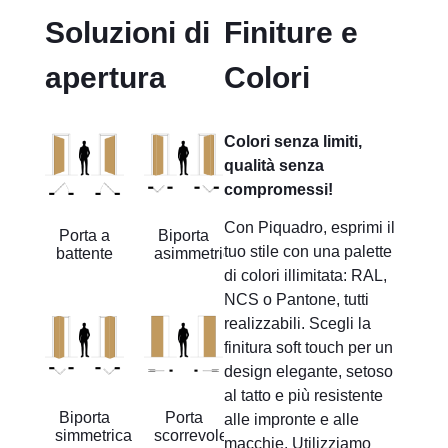
Soluzioni di
Finiture e
apertura
Colori
Colori senza limiti,
qualità senza
compromessi!
Con Piquadro, esprimi il
Porta a
Biporta
tuo stile con una palette
battente
asimmetrica
di colori illimitata: RAL,
NCS o Pantone, tutti
realizzabili. Scegli la
finitura soft touch per un
design elegante, setoso
al tatto e più resistente
Biporta
Porta
alle impronte e alle
simmetrica
scorrevole
macchie. Utilizziamo