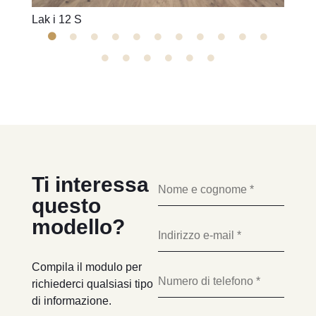
Lak i 12 S
Lak i
Ti interessa
questo
modello?
Compila il modulo per
richiederci qualsiasi tipo
di informazione.