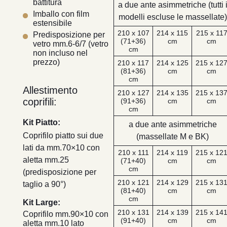
battitura
a due ante asimmetriche (tutti 
Imballo con film
modelli escluse le massellate)
estensibile
210 x 107
214 x 115
215 x 11
Predisposizione per
(71+36)
cm
cm
vetro mm.6-6/7 (vetro
cm
non incluso nel
prezzo)
210 x 117
214 x 125
215 x 12
(81+36)
cm
cm
cm
Allestimento
210 x 127
214 x 135
215 x 13
coprifili:
(91+36)
cm
cm
cm
Kit Piatto:
a due ante asimmetriche
Coprifilo piatto sui due
(massellate M e BK)
lati da mm.70×10 con
210 x 111
214 x 119
215 x 12
aletta mm.25
(71+40)
cm
cm
cm
(predisposizione per
210 x 121
214 x 129
215 x 13
taglio a 90°)
(81+40)
cm
cm
cm
Kit Large:
210 x 131
214 x 139
215 x 14
Coprifilo mm.90×10 con
(91+40)
cm
cm
aletta mm.10 lato