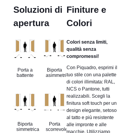
Soluzioni di
Finiture e
apertura
Colori
Colori senza limiti,
qualità senza
compromessi!
Con Piquadro, esprimi il
Porta a
Biporta
tuo stile con una palette
battente
asimmetrica
di colori illimitata: RAL,
NCS o Pantone, tutti
realizzabili. Scegli la
finitura soft touch per un
design elegante, setoso
al tatto e più resistente
Biporta
Porta
alle impronte e alle
simmetrica
scorrevole
macchie. Utilizziamo