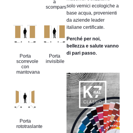
a
solo vernici ecologiche a
scomparsa
base acqua, provenienti
da aziende leader
italiane certificate.
Perché per noi,
bellezza e salute vanno
di pari passo.
Porta
Porta
scorrevole
invisibile
con
mantovana
Porta
rototraslante