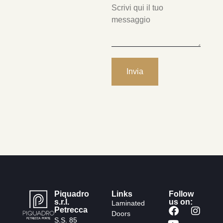
Piquadro
Links
Follow
s.r.l.
us on:
Laminated
Petrecca
Doors
S.S. 85