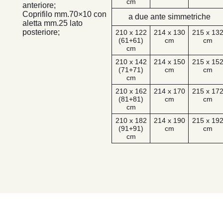
cm
anteriore;
Coprifilo mm.70×10 con
a due ante simmetriche
aletta mm.25 lato
posteriore;
210 x 122
214 x 130
215 x 13
(61+61)
cm
cm
cm
210 x 142
214 x 150
215 x 15
(71+71)
cm
cm
cm
210 x 162
214 x 170
215 x 17
(81+81)
cm
cm
cm
210 x 182
214 x 190
215 x 19
(91+91)
cm
cm
cm