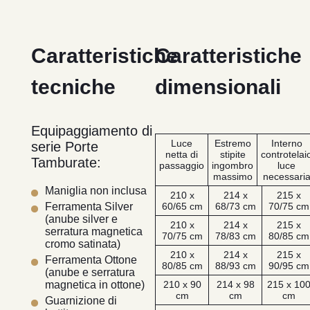
Caratteristiche
Caratteristiche
tecniche
dimensionali
Equipaggiamento di
Luce
Estremo
Interno
serie Porte
netta di
stipite
controtelai
Tamburate:
passaggio
ingombro
luce
massimo
necessari
Maniglia non inclusa
210 x
214 x
215 x
60/65 cm
68/73 cm
70/75 cm
Ferramenta Silver
(anube silver e
210 x
214 x
215 x
serratura magnetica
70/75 cm
78/83 cm
80/85 cm
cromo satinata)
210 x
214 x
215 x
Ferramenta Ottone
80/85 cm
88/93 cm
90/95 cm
(anube e serratura
210 x 90
214 x 98
215 x 10
magnetica in ottone)
cm
cm
cm
Guarnizione di