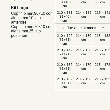
(81+40)
cm
cm
cm
Kit Large:
210 x 131
214 x 139
215 x 14
Coprifilo mm.90×10 con
(91+40)
cm
cm
aletta mm.10 lato
cm
anteriore;
Coprifilo mm.70×10 con
a due ante simmetriche
aletta mm.25 lato
posteriore;
210 x 122
214 x 130
215 x 13
(61+61)
cm
cm
cm
210 x 142
214 x 150
215 x 15
(71+71)
cm
cm
cm
210 x 162
214 x 170
215 x 17
(81+81)
cm
cm
cm
210 x 182
214 x 190
215 x 19
(91+91)
cm
cm
cm