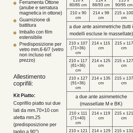
Ferramenta Ottone
80/85 cm
88/93 cm
90/95 cm
(anube e serratura
210 x 90
214 x 98
215 x 10
magnetica in ottone)
cm
cm
cm
Guarnizione di
battitura
a due ante asimmetriche (tutti 
Imballo con film
modelli escluse le massellate)
estensibile
210 x 107
214 x 115
215 x 11
Predisposizione per
(71+36)
cm
cm
vetro mm.6-6/7 (vetro
cm
non incluso nel
prezzo)
210 x 117
214 x 125
215 x 12
(81+36)
cm
cm
cm
Allestimento
210 x 127
214 x 135
215 x 13
coprifili:
(91+36)
cm
cm
cm
Kit Piatto:
a due ante asimmetriche
Coprifilo piatto sui due
(massellate M e BK)
lati da mm.70×10 con
210 x 111
214 x 119
215 x 12
aletta mm.25
(71+40)
cm
cm
cm
(predisposizione per
210 x 121
214 x 129
215 x 13
taglio a 90°)