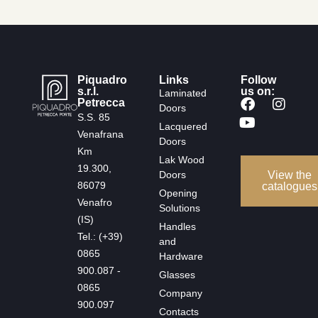
Piquadro
Links
Follow
s.r.l.
us on:
Laminated
Petrecca
Doors
S.S. 85
Lacquered
Venafrana
Doors
Km
Lak Wood
19.300,
Doors
View the
86079
catalogues
Opening
Venafro
Solutions
(IS)
Handles
Tel.: (+39)
and
0865
Hardware
900.087 -
Glasses
0865
Company
900.097
Contacts