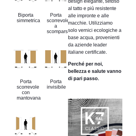
design elegante, setoso
al tatto e più resistente
Biporta
Porta
alle impronte e alle
simmetrica
scorrevole
macchie. Utilizziamo
a
solo vernici ecologiche a
scomparsa
base acqua, provenienti
da aziende leader
italiane certificate.
Perché per noi,
bellezza e salute vanno
di pari passo.
Porta
Porta
scorrevole
invisibile
con
mantovana