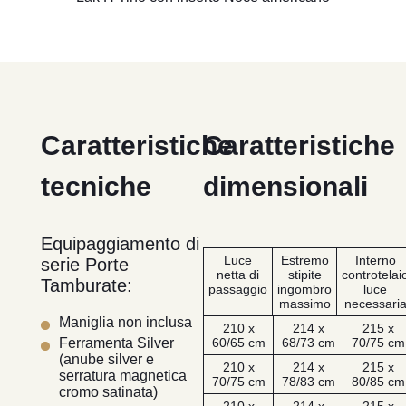
Caratteristiche
Caratteristiche
tecniche
dimensionali
Equipaggiamento di
Luce
Estremo
Interno
serie Porte
netta di
stipite
controtelai
Tamburate:
passaggio
ingombro
luce
massimo
necessari
Maniglia non inclusa
210 x
214 x
215 x
60/65 cm
68/73 cm
70/75 cm
Ferramenta Silver
(anube silver e
210 x
214 x
215 x
serratura magnetica
70/75 cm
78/83 cm
80/85 cm
cromo satinata)
210 x
214 x
215 x