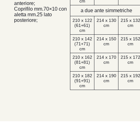
cm
anteriore;
Coprifilo mm.70×10 con
a due ante simmetriche
aletta mm.25 lato
posteriore;
210 x 122
214 x 130
215 x 13
(61+61)
cm
cm
cm
210 x 142
214 x 150
215 x 15
(71+71)
cm
cm
cm
210 x 162
214 x 170
215 x 17
(81+81)
cm
cm
cm
210 x 182
214 x 190
215 x 19
(91+91)
cm
cm
cm