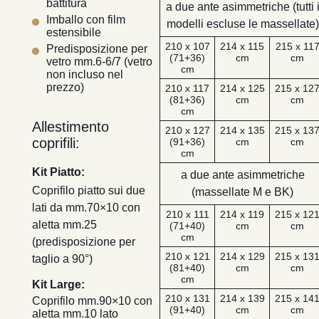
battitura
a due ante asimmetriche (tutti 
Imballo con film
modelli escluse le massellate)
estensibile
210 x 107
214 x 115
215 x 11
Predisposizione per
(71+36)
cm
cm
vetro mm.6-6/7 (vetro
cm
non incluso nel
prezzo)
210 x 117
214 x 125
215 x 12
(81+36)
cm
cm
cm
Allestimento
210 x 127
214 x 135
215 x 13
coprifili:
(91+36)
cm
cm
cm
Kit Piatto:
a due ante asimmetriche
Coprifilo piatto sui due
(massellate M e BK)
lati da mm.70×10 con
210 x 111
214 x 119
215 x 12
aletta mm.25
(71+40)
cm
cm
cm
(predisposizione per
210 x 121
214 x 129
215 x 13
taglio a 90°)
(81+40)
cm
cm
cm
Kit Large:
210 x 131
214 x 139
215 x 14
Coprifilo mm.90×10 con
(91+40)
cm
cm
aletta mm.10 lato