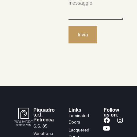
Piquadro
Links
Follow
s.r.l.
us on:
Laminated
Petrecca
Doors
S.S. 85
Lacquered
Venafrana
Doors