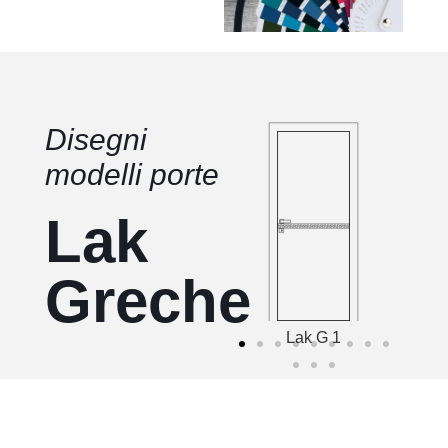
Disegni
modelli porte
Lak
Greche
Lak G 1