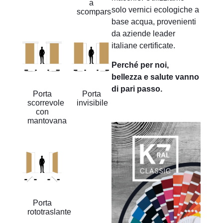
a
solo vernici ecologiche a
scomparsa
base acqua, provenienti
da aziende leader
italiane certificate.
Perché per noi,
bellezza e salute vanno
di pari passo.
Porta
Porta
scorrevole
invisibile
con
mantovana
Porta
rototraslante