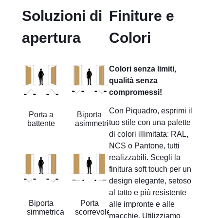
Soluzioni di
Finiture e
apertura
Colori
Colori senza limiti,
qualità senza
compromessi!
Con Piquadro, esprimi il
Porta a
Biporta
tuo stile con una palette
battente
asimmetrica
di colori illimitata: RAL,
NCS o Pantone, tutti
realizzabili. Scegli la
finitura soft touch per un
design elegante, setoso
al tatto e più resistente
Biporta
Porta
alle impronte e alle
simmetrica
scorrevole
macchie. Utilizziamo