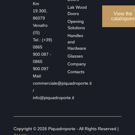
Km
Lak Wood
19.300,
Doors
View the
86079
catalogues
Opening
Venafro
Solutions
(IS)
Handles
Tel.: (+39)
and
0865
Hardware
900.087 -
Glasses
0865
Company
900.097
Contacts
Mail:
commerciale@piquadroporte.it
/
info@piquadroporte.it
Copyright © 2026 Piquadroporte - All Rights Reserved |