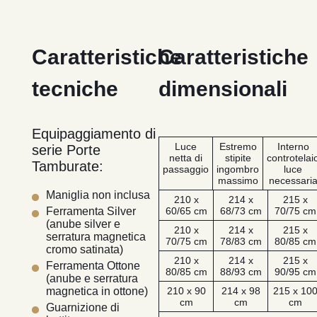
Caratteristiche
Caratteristiche
tecniche
dimensionali
Equipaggiamento di
Luce
Estremo
Interno
serie Porte
netta di
stipite
controtelai
Tamburate:
passaggio
ingombro
luce
massimo
necessari
Maniglia non inclusa
210 x
214 x
215 x
60/65 cm
68/73 cm
70/75 cm
Ferramenta Silver
(anube silver e
210 x
214 x
215 x
serratura magnetica
70/75 cm
78/83 cm
80/85 cm
cromo satinata)
210 x
214 x
215 x
Ferramenta Ottone
80/85 cm
88/93 cm
90/95 cm
(anube e serratura
210 x 90
214 x 98
215 x 10
magnetica in ottone)
cm
cm
cm
Guarnizione di