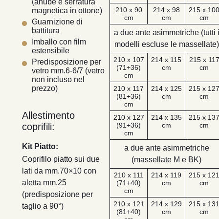
(anube e serratura
210 x 90
214 x 98
215 x 10
magnetica in ottone)
cm
cm
cm
Guarnizione di
battitura
a due ante asimmetriche (tutti 
Imballo con film
modelli escluse le massellate)
estensibile
210 x 107
214 x 115
215 x 11
Predisposizione per
(71+36)
cm
cm
vetro mm.6-6/7 (vetro
cm
non incluso nel
prezzo)
210 x 117
214 x 125
215 x 12
(81+36)
cm
cm
cm
Allestimento
210 x 127
214 x 135
215 x 13
coprifili:
(91+36)
cm
cm
cm
Kit Piatto:
a due ante asimmetriche
Coprifilo piatto sui due
(massellate M e BK)
lati da mm.70×10 con
210 x 111
214 x 119
215 x 12
aletta mm.25
(71+40)
cm
cm
cm
(predisposizione per
210 x 121
214 x 129
215 x 13
taglio a 90°)
(81+40)
cm
cm