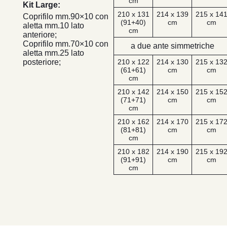
cm
Kit Large:
210 x 131
214 x 139
215 x 14
Coprifilo mm.90×10 con
(91+40)
cm
cm
aletta mm.10 lato
cm
anteriore;
Coprifilo mm.70×10 con
a due ante simmetriche
aletta mm.25 lato
posteriore;
210 x 122
214 x 130
215 x 13
(61+61)
cm
cm
cm
210 x 142
214 x 150
215 x 15
(71+71)
cm
cm
cm
210 x 162
214 x 170
215 x 17
(81+81)
cm
cm
cm
210 x 182
214 x 190
215 x 19
(91+91)
cm
cm
cm