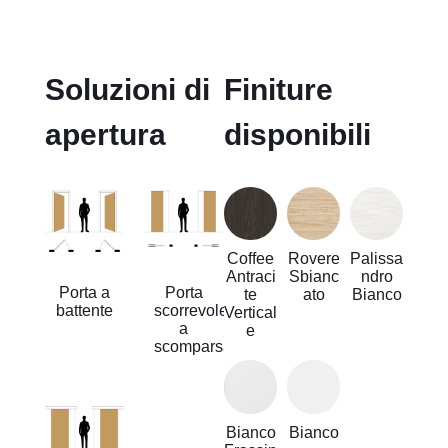
Soluzioni di
Finiture
apertura
disponibili
Coffee
Rovere
Palissa
Antraci
Sbianc
ndro
Porta a
Porta
te
ato
Bianco
battente
scorrevole
Vertical
a
e
scomparsa
Bianco
Bianco