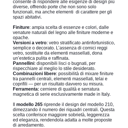
consente di rispondere alle esigenze di design più
diverse, offrendo porte che non sono solo
funzionali, ma anche elementi
di carattere per gli
spazi abitativi.
Finiture
: ampia scelta di essenze e colori, dalle
venature naturali del legno alle finiture moderne e
opache.
Versioni a vetro
: vetro stratificato antinfortunistico,
semplice o decorato. L’assenza di cornici reggi
vetro, sostituite da elementi massellati, dona
un’estetica pulita e raffinata.
Pannellini
: disponibili lisci o bugnati, per
rispecchiare al meglio lo stile desiderato.
Combinazioni libere
: possibilità di mixare finiture
tra pannelli centrali, elementi massellati, telai e
coprifili — per un risultato davvero su misura.
Ferramenta:
cerniere di qualità e serratura
magnetica di serie esclusivamente made in Italy.
Il
modello 265
riprende il design del modello 210,
dimezzando il numero dei riquadri centrali. Questa
scelta conferisce maggiore sobrietà, leggerezza
ed eleganza, rendendola adatta a molte proposte
di arredamento.