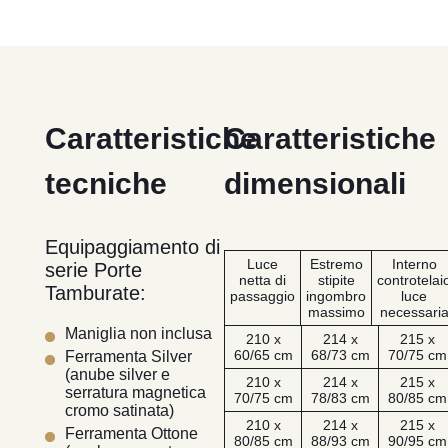
Caratteristiche
Caratteristiche
tecniche
dimensionali
Equipaggiamento di
Luce
Estremo
Interno
serie Porte
netta di
stipite
controtelai
Tamburate:
passaggio
ingombro
luce
massimo
necessari
Maniglia non inclusa
210 x
214 x
215 x
60/65 cm
68/73 cm
70/75 cm
Ferramenta Silver
(anube silver e
210 x
214 x
215 x
serratura magnetica
70/75 cm
78/83 cm
80/85 cm
cromo satinata)
210 x
214 x
215 x
Ferramenta Ottone
80/85 cm
88/93 cm
90/95 cm