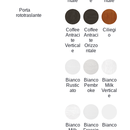
ntale
e
ntale
Porta
rototraslante
Coffee
Coffee
Ciliegi
Antraci
Antraci
o
te
te
Vertical
Orizzo
e
ntale
Bianco
Bianco
Bianco
Rustic
Pembr
Milk
ato
oke
Vertical
e
Bianco
Bianco
Bianco