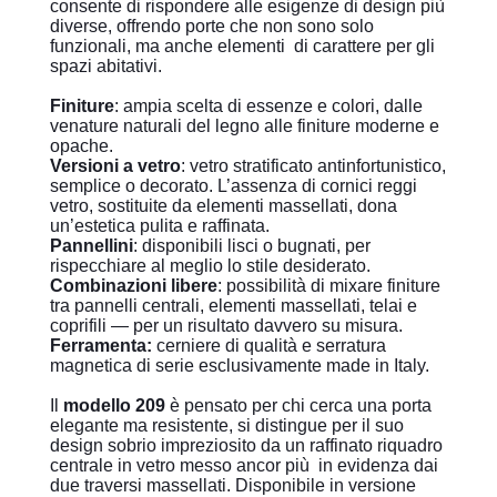
consente di rispondere alle esigenze di design più
diverse, offrendo porte che non sono solo
funzionali, ma anche elementi
di carattere per gli
spazi abitativi.
Finiture
: ampia scelta di essenze e colori, dalle
venature naturali del legno alle finiture moderne e
opache.
Versioni a vetro
: vetro stratificato antinfortunistico,
semplice o decorato. L’assenza di cornici reggi
vetro, sostituite da elementi massellati, dona
un’estetica pulita e raffinata.
Pannellini
: disponibili lisci o bugnati, per
rispecchiare al meglio lo stile desiderato.
Combinazioni libere
: possibilità di mixare finiture
tra pannelli centrali, elementi massellati, telai e
coprifili — per un risultato davvero su misura.
Ferramenta:
cerniere di qualità e serratura
magnetica di serie esclusivamente made in Italy.
Il
modello 209
è pensato per chi cerca una porta
elegante ma resistente, si distingue per il suo
design sobrio impreziosito da un raffinato riquadro
centrale in vetro messo ancor più
in evidenza dai
due traversi massellati. Disponibile in versione