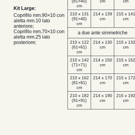
(81+40)
cm
cm
cm
Kit Large:
210 x 131
214 x 139
215 x 14
Coprifilo mm.90×10 con
(91+40)
cm
cm
aletta mm.10 lato
cm
anteriore;
Coprifilo mm.70×10 con
a due ante simmetriche
aletta mm.25 lato
posteriore;
210 x 122
214 x 130
215 x 13
(61+61)
cm
cm
cm
210 x 142
214 x 150
215 x 15
(71+71)
cm
cm
cm
210 x 162
214 x 170
215 x 17
(81+81)
cm
cm
cm
210 x 182
214 x 190
215 x 19
(91+91)
cm
cm
cm