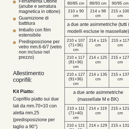
Ferramenta Ottone
80/85 cm
88/93 cm
90/95 cm
(anube e serratura
210 x 90
214 x 98
215 x 10
magnetica in ottone)
cm
cm
cm
Guarnizione di
battitura
a due ante asimmetriche (tutti 
Imballo con film
modelli escluse le massellate)
estensibile
210 x 107
214 x 115
215 x 11
Predisposizione per
(71+36)
cm
cm
vetro mm.6-6/7 (vetro
cm
non incluso nel
prezzo)
210 x 117
214 x 125
215 x 12
(81+36)
cm
cm
cm
Allestimento
210 x 127
214 x 135
215 x 13
coprifili:
(91+36)
cm
cm
cm
Kit Piatto:
a due ante asimmetriche
Coprifilo piatto sui due
(massellate M e BK)
lati da mm.70×10 con
210 x 111
214 x 119
215 x 12
aletta mm.25
(71+40)
cm
cm
cm
(predisposizione per
210 x 121
214 x 129
215 x 13
taglio a 90°)