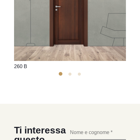
260 B
260 L
Ti interessa
questo