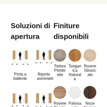
Soluzioni di
Finiture
apertura
disponibili
Tortora
Tangan
Rovere
Pembr
ica
Sbianc
Porta a
Biporta
oke
Natural
ato
battente
asimmetrica
e
Rovere
Palissa
Noce