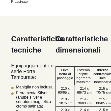
Frassinato
Caratteristiche
Caratteristiche
tecniche
dimensionali
Equipaggiamento di
Luce
Estremo
Interno
serie Porte
netta di
stipite
controtelai
Tamburate:
passaggio
ingombro
luce
massimo
necessari
Maniglia non inclusa
210 x
214 x
215 x
60/65 cm
68/73 cm
70/75 cm
Ferramenta Silver
(anube silver e
210 x
214 x
215 x
serratura magnetica
70/75 cm
78/83 cm
80/85 cm
cromo satinata)
210 x
214 x
215 x