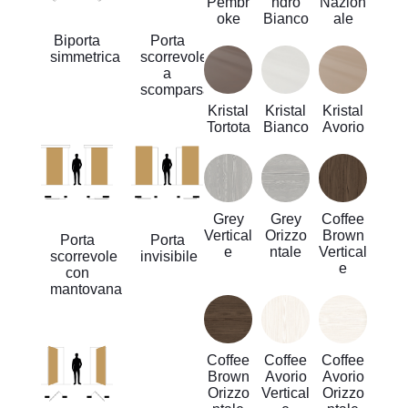
Pembr
ndro
Nazion
oke
Bianco
ale
Biporta
Porta
simmetrica
scorrevole
a
scomparsa
Kristal
Kristal
Kristal
Tortota
Bianco
Avorio
Grey
Grey
Coffee
Vertical
Orizzo
Brown
Porta
Porta
e
ntale
Vertical
scorrevole
invisibile
e
con
mantovana
Coffee
Coffee
Coffee
Brown
Avorio
Avorio
Orizzo
Vertical
Orizzo