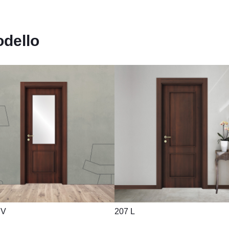
odello
 V
207 L