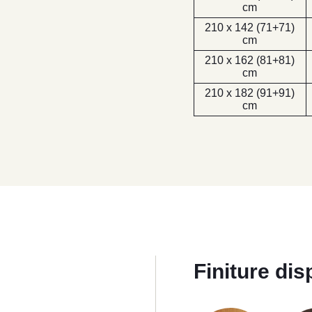
cm
210 x 142 (71+71)
cm
210 x 162 (81+81)
cm
210 x 182 (91+91)
cm
Finiture dis