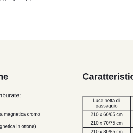
he
Caratterist
mburate:
Luce netta di
passaggio
ura magnetica cromo
210 x 60/65 cm
210 x 70/75 cm
netica in ottone)
210 x 80/85 cm