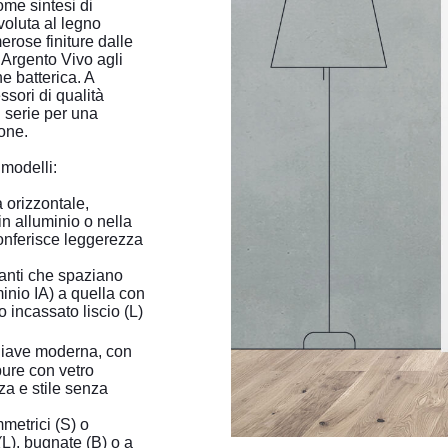
ome sintesi di
voluta al legno
erose finiture dalle
e Argento Vivo agli
ne batterica. A
ssori di qualità
i serie per una
ione.
 modelli:
a orizzontale,
in alluminio o nella
conferisce leggerezza
ianti che spaziano
minio IA) a quella con
o incassato liscio (L)
chiave moderna, con
ppure con vetro
nza e stile senza
mmetrici (S) o
(L), bugnate (B) o a