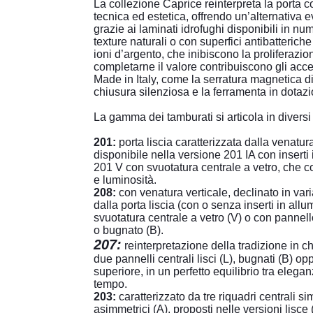
La collezione Caprice reinterpreta la porta c
tecnica ed estetica, offrendo un’alternativa e
grazie ai laminati idrofughi disponibili in num
texture naturali o con superfici antibatterich
ioni d’argento, che inibiscono la proliferazio
completarne il valore contribuiscono gli acce
Made in Italy, come la serratura magnetica d
chiusura silenziosa e la ferramenta in dotaz
La gamma dei tamburati si articola in diversi
201:
porta liscia caratterizzata dalla venatur
disponibile nella versione 201 IA con inserti 
201 V con svuotatura centrale a vetro, che 
e luminosità.
208:
con venatura verticale, declinato in var
dalla porta liscia (con o senza inserti in allu
svuotatura centrale a vetro (V) o con pannell
o bugnato (B).
207:
reinterpretazione della tradizione in 
due pannelli centrali lisci (L), bugnati (B) o
superiore, in un perfetto equilibrio tra elega
tempo.
203:
caratterizzato da tre riquadri centrali si
asimmetrici (A), proposti nelle versioni lisce 