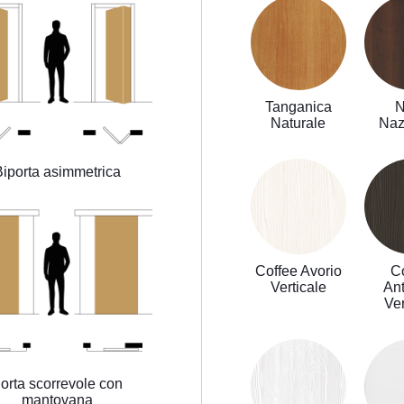
Tanganica
N
Naturale
Naz
Biporta asimmetrica
Coffee Avorio
C
Verticale
Ant
Ver
orta scorrevole con
mantovana