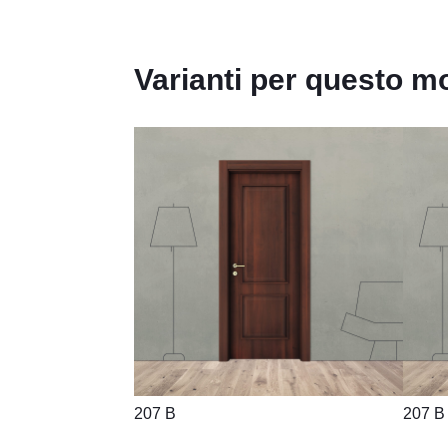
Varianti per questo m
207 B
207 B