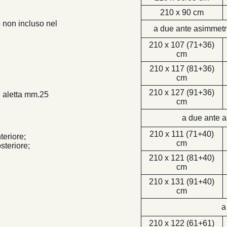
210 x 90 cm
 non incluso nel
a due ante asimmetric
210 x 107 (71+36)
cm
210 x 117 (81+36)
cm
210 x 127 (91+36)
n aletta mm.25
cm
a due ante 
210 x 111 (71+40)
teriore;
cm
steriore;
210 x 121 (81+40)
cm
210 x 131 (91+40)
cm
a
210 x 122 (61+61)