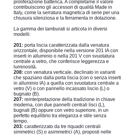
proliferazione batterica. A completarne il valore
contribuiscono gli accessori di qualità Made in
Italy, come la serratura magnetica di serie per una
chiusura silenziosa e la ferramenta in dotazione.
La gamma dei tamburati si articola in diversi
modelli:
201:
porta liscia caratterizzata dalla venatura
orizzontale, disponibile nella versione 201 IA con
inserti in alluminio o nella 201 V con svuotatura
centrale a vetro, che conferisce leggerezza e
luminosità.
208:
con venatura verticale, declinato in varianti
che spaziano dalla porta liscia (con o senza inserti
in alluminio IA) a quella con svuotatura centrale a
vetro (V) o con pannello incassato liscio (L) o
bugnato (B).
207:
reinterpretazione della tradizione in chiave
moderna, con due pannelli centrali lisci (L),
bugnati (B) oppure con vetro superiore, in un
perfetto equilibrio tra eleganza e stile senza
tempo.
203:
caratterizzato da tre riquadri centrali
simmetrici (S) o asimmetrici (A), proposti nelle