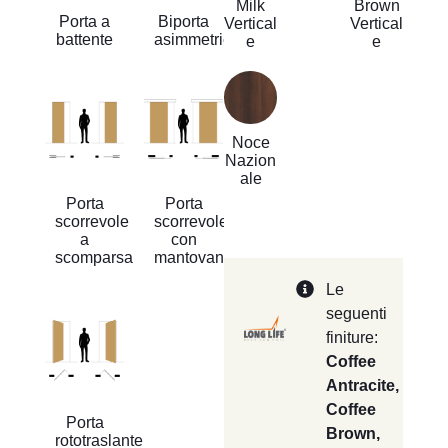
Milk
Brown
Porta a
Biporta
Vertical
Vertical
battente
asimmetrica
e
e
Noce
Nazion
ale
Porta
Porta
scorrevole
scorrevole
a
con
scomparsa
mantovana
Le
seguenti
finiture:
Coffee
Antracite,
Coffee
Porta
Brown,
rototraslante