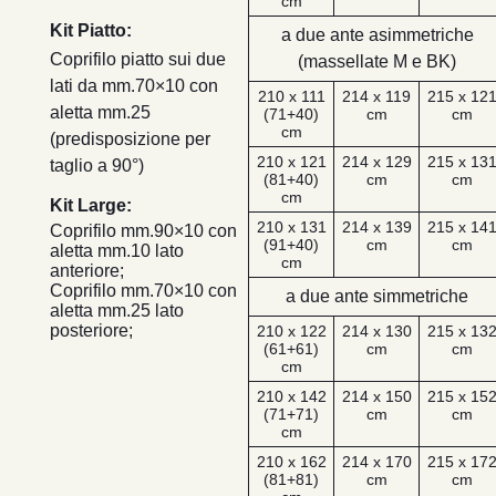
cm
Kit Piatto:
a due ante asimmetriche
Coprifilo piatto sui due
(massellate M e BK)
lati da mm.70×10 con
210 x 111
214 x 119
215 x 12
aletta mm.25
(71+40)
cm
cm
cm
(predisposizione per
210 x 121
214 x 129
215 x 13
taglio a 90°)
(81+40)
cm
cm
cm
Kit Large:
210 x 131
214 x 139
215 x 14
Coprifilo mm.90×10 con
(91+40)
cm
cm
aletta mm.10 lato
cm
anteriore;
Coprifilo mm.70×10 con
a due ante simmetriche
aletta mm.25 lato
posteriore;
210 x 122
214 x 130
215 x 13
(61+61)
cm
cm
cm
210 x 142
214 x 150
215 x 15
(71+71)
cm
cm
cm
210 x 162
214 x 170
215 x 17
(81+81)
cm
cm