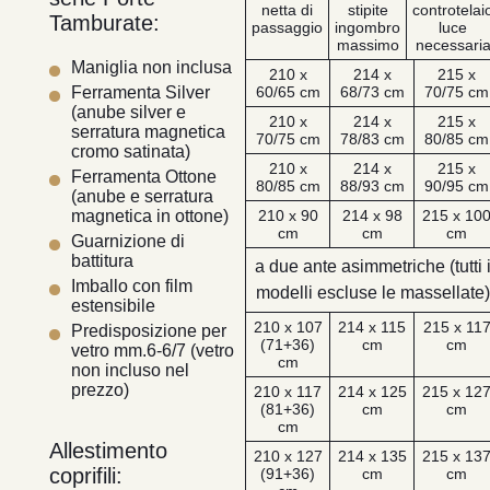
netta di
stipite
controtelai
Tamburate:
passaggio
ingombro
luce
massimo
necessari
Maniglia non inclusa
210 x
214 x
215 x
60/65 cm
68/73 cm
70/75 cm
Ferramenta Silver
(anube silver e
210 x
214 x
215 x
serratura magnetica
70/75 cm
78/83 cm
80/85 cm
cromo satinata)
210 x
214 x
215 x
Ferramenta Ottone
80/85 cm
88/93 cm
90/95 cm
(anube e serratura
210 x 90
214 x 98
215 x 10
magnetica in ottone)
cm
cm
cm
Guarnizione di
battitura
a due ante asimmetriche (tutti 
Imballo con film
modelli escluse le massellate)
estensibile
210 x 107
214 x 115
215 x 11
Predisposizione per
(71+36)
cm
cm
vetro mm.6-6/7 (vetro
cm
non incluso nel
prezzo)
210 x 117
214 x 125
215 x 12
(81+36)
cm
cm
cm
Allestimento
210 x 127
214 x 135
215 x 13
coprifili:
(91+36)
cm
cm