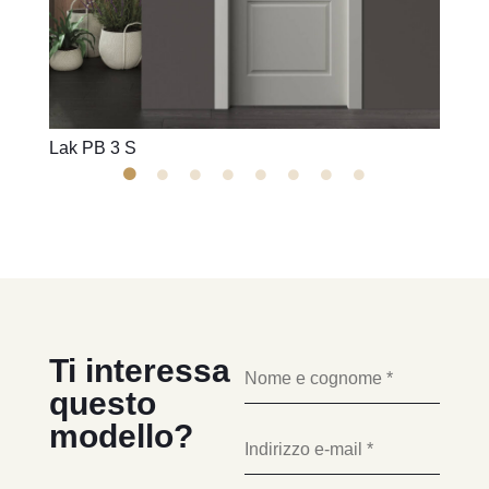
Lak PB 3 S
Lak P
Ti interessa
questo
modello?