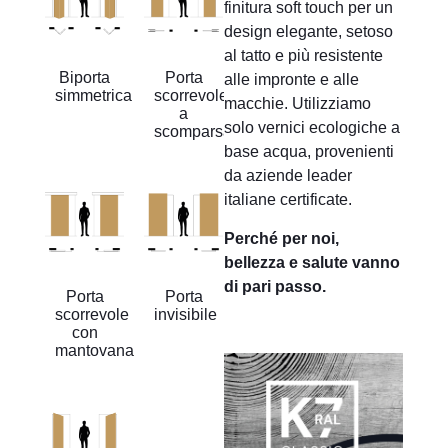
finitura soft touch per un
design elegante, setoso
al tatto e più resistente
Biporta
Porta
alle impronte e alle
simmetrica
scorrevole
macchie. Utilizziamo
a
solo vernici ecologiche a
scomparsa
base acqua, provenienti
da aziende leader
italiane certificate.
Perché per noi,
bellezza e salute vanno
di pari passo.
Porta
Porta
scorrevole
invisibile
con
mantovana