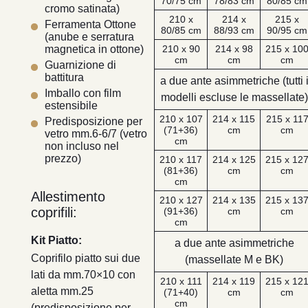
70/75 cm
78/83 cm
80/85 cm
cromo satinata)
210 x
214 x
215 x
Ferramenta Ottone
80/85 cm
88/93 cm
90/95 cm
(anube e serratura
210 x 90
214 x 98
215 x 10
magnetica in ottone)
cm
cm
cm
Guarnizione di
battitura
a due ante asimmetriche (tutti 
Imballo con film
modelli escluse le massellate)
estensibile
210 x 107
214 x 115
215 x 11
Predisposizione per
(71+36)
cm
cm
vetro mm.6-6/7 (vetro
cm
non incluso nel
prezzo)
210 x 117
214 x 125
215 x 12
(81+36)
cm
cm
cm
Allestimento
210 x 127
214 x 135
215 x 13
coprifili:
(91+36)
cm
cm
cm
Kit Piatto:
a due ante asimmetriche
Coprifilo piatto sui due
(massellate M e BK)
lati da mm.70×10 con
210 x 111
214 x 119
215 x 12
aletta mm.25
(71+40)
cm
cm
cm
(predisposizione per