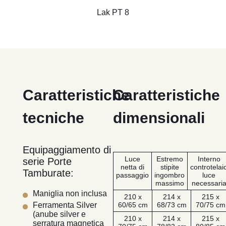
Lak PT 8
Caratteristiche
Caratteristiche
tecniche
dimensionali
Equipaggiamento di
Luce
Estremo
Interno
serie Porte
netta di
stipite
controtelai
Tamburate:
passaggio
ingombro
luce
massimo
necessari
Maniglia non inclusa
210 x
214 x
215 x
60/65 cm
68/73 cm
70/75 cm
Ferramenta Silver
(anube silver e
210 x
214 x
215 x
serratura magnetica