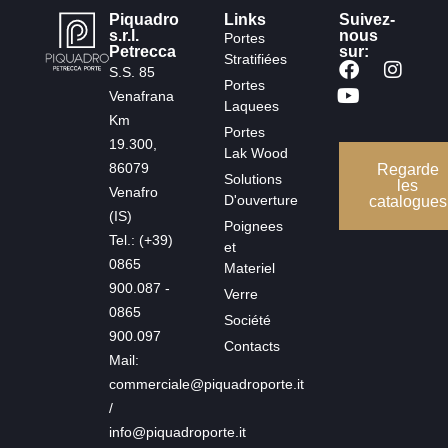
Piquadro
Links
Suivez-
s.r.l.
nous
Portes
Petrecca
sur:
Stratifiées
S.S. 85
Portes
Venafrana
Laquees
Km
Portes
19.300,
Lak Wood
86079
Regarde
Solutions
les
Venafro
D'ouverture
catalogues
(IS)
Poignees
Tel.: (+39)
et
0865
Materiel
900.087 -
Verre
0865
Société
900.097
Contacts
Mail:
commerciale@piquadroporte.it
/
info@piquadroporte.it