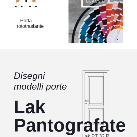
Porta
rototraslante
Disegni
modelli porte
Lak
Pantografate
Lak PT 32 R