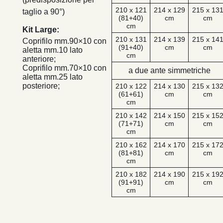
210 x 121
214 x 129
215 x 13
taglio a 90°)
(81+40)
cm
cm
cm
Kit Large:
210 x 131
214 x 139
215 x 14
Coprifilo mm.90×10 con
(91+40)
cm
cm
aletta mm.10 lato
cm
anteriore;
Coprifilo mm.70×10 con
a due ante simmetriche
aletta mm.25 lato
posteriore;
210 x 122
214 x 130
215 x 13
(61+61)
cm
cm
cm
210 x 142
214 x 150
215 x 15
(71+71)
cm
cm
cm
210 x 162
214 x 170
215 x 17
(81+81)
cm
cm
cm
210 x 182
214 x 190
215 x 19
(91+91)
cm
cm
cm