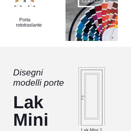
Porta
rototraslante
Disegni
modelli porte
Lak
Mini
Lak Mini 1