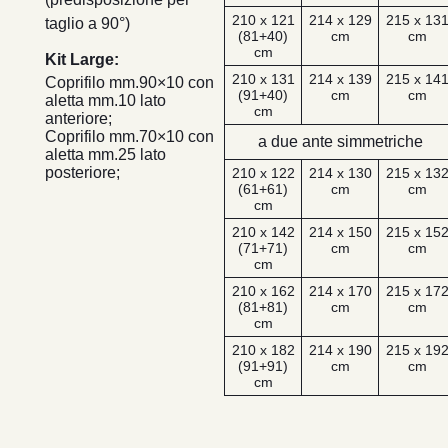
210 x 121
214 x 129
215 x 13
taglio a 90°)
(81+40)
cm
cm
cm
Kit Large:
210 x 131
214 x 139
215 x 14
Coprifilo mm.90×10 con
(91+40)
cm
cm
aletta mm.10 lato
cm
anteriore;
Coprifilo mm.70×10 con
a due ante simmetriche
aletta mm.25 lato
posteriore;
210 x 122
214 x 130
215 x 13
(61+61)
cm
cm
cm
210 x 142
214 x 150
215 x 15
(71+71)
cm
cm
cm
210 x 162
214 x 170
215 x 17
(81+81)
cm
cm
cm
210 x 182
214 x 190
215 x 19
(91+91)
cm
cm
cm