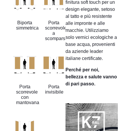
finitura soft touch per un
design elegante, setoso
al tatto e più resistente
Biporta
Porta
alle impronte e alle
simmetrica
scorrevole
macchie. Utilizziamo
a
solo vernici ecologiche a
scomparsa
base acqua, provenienti
da aziende leader
italiane certificate.
Perché per noi,
bellezza e salute vanno
di pari passo.
Porta
Porta
scorrevole
invisibile
con
mantovana