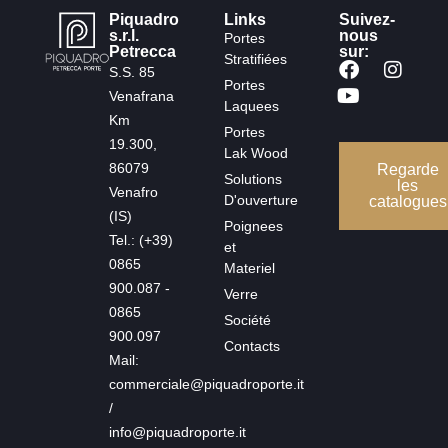
Piquadro
Links
Suivez-
s.r.l.
nous
Portes
Petrecca
sur:
Stratifiées
S.S. 85
Portes
Venafrana
Laquees
Km
Portes
19.300,
Lak Wood
86079
Regarde
Solutions
les
Venafro
D'ouverture
catalogues
(IS)
Poignees
Tel.: (+39)
et
0865
Materiel
900.087 -
Verre
0865
Société
900.097
Contacts
Mail:
commerciale@piquadroporte.it
/
info@piquadroporte.it