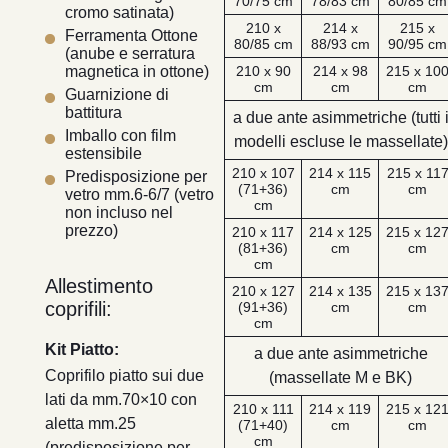
70/75 cm
78/83 cm
80/85 cm
cromo satinata)
210 x
214 x
215 x
Ferramenta Ottone
80/85 cm
88/93 cm
90/95 cm
(anube e serratura
210 x 90
214 x 98
215 x 10
magnetica in ottone)
cm
cm
cm
Guarnizione di
battitura
a due ante asimmetriche (tutti 
Imballo con film
modelli escluse le massellate)
estensibile
210 x 107
214 x 115
215 x 11
Predisposizione per
(71+36)
cm
cm
vetro mm.6-6/7 (vetro
cm
non incluso nel
prezzo)
210 x 117
214 x 125
215 x 12
(81+36)
cm
cm
cm
Allestimento
210 x 127
214 x 135
215 x 13
coprifili:
(91+36)
cm
cm
cm
Kit Piatto:
a due ante asimmetriche
Coprifilo piatto sui due
(massellate M e BK)
lati da mm.70×10 con
210 x 111
214 x 119
215 x 12
aletta mm.25
(71+40)
cm
cm
cm
(predisposizione per