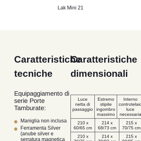
Lak Mini 21
Caratteristiche
Caratteristiche
tecniche
dimensionali
Equipaggiamento di
Luce
Estremo
Interno
serie Porte
netta di
stipite
controtelai
Tamburate:
passaggio
ingombro
luce
massimo
necessari
Maniglia non inclusa
210 x
214 x
215 x
60/65 cm
68/73 cm
70/75 cm
Ferramenta Silver
(anube silver e
210 x
214 x
215 x
serratura magnetica