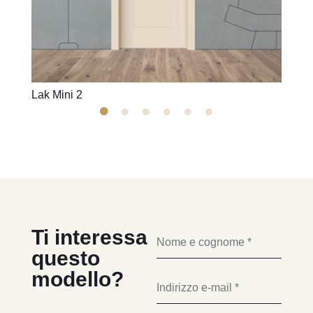
Lak Mini 2
Lak M
Ti interessa
questo
modello?