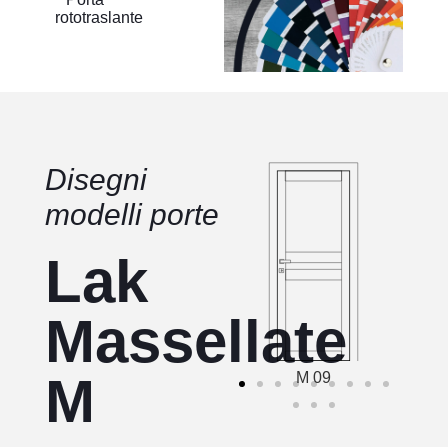
rototraslante
Disegni
modelli porte
Lak
Massellate
M
M 09