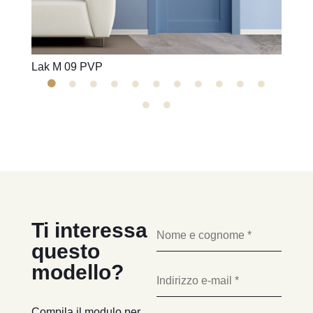
Lak M 09 PVP
Lak M
Ti interessa
questo
modello?
Compila il modulo per