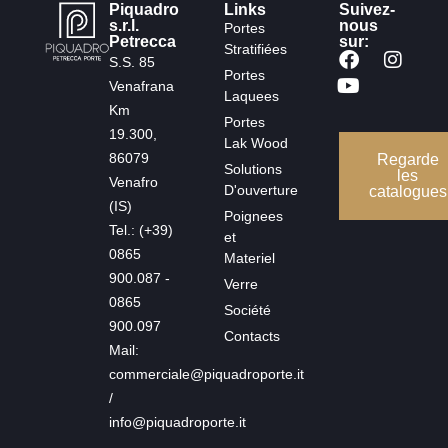
Piquadro
Links
Suivez-
s.r.l.
nous
Portes
Petrecca
sur:
Stratifiées
S.S. 85
Portes
Venafrana
Laquees
Km
Portes
19.300,
Lak Wood
86079
Regarde
Solutions
les
Venafro
D'ouverture
catalogues
(IS)
Poignees
Tel.: (+39)
et
0865
Materiel
900.087 -
Verre
0865
Société
900.097
Contacts
Mail:
commerciale@piquadroporte.it
/
info@piquadroporte.it