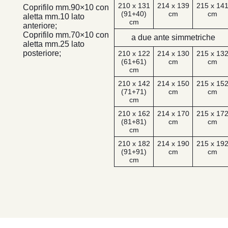
210 x 131
214 x 139
215 x 14
Coprifilo mm.90×10 con
(91+40)
cm
cm
aletta mm.10 lato
cm
anteriore;
Coprifilo mm.70×10 con
a due ante simmetriche
aletta mm.25 lato
posteriore;
210 x 122
214 x 130
215 x 13
(61+61)
cm
cm
cm
210 x 142
214 x 150
215 x 15
(71+71)
cm
cm
cm
210 x 162
214 x 170
215 x 17
(81+81)
cm
cm
cm
210 x 182
214 x 190
215 x 19
(91+91)
cm
cm
cm