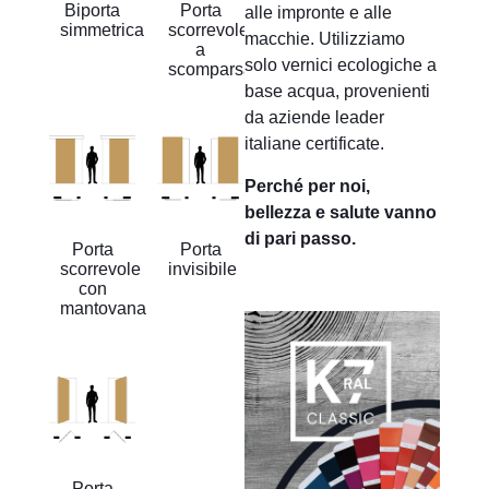
Biporta
Porta
alle impronte e alle
simmetrica
scorrevole
macchie. Utilizziamo
a
solo vernici ecologiche a
scomparsa
base acqua, provenienti
da aziende leader
italiane certificate.
Perché per noi,
bellezza e salute vanno
di pari passo.
Porta
Porta
scorrevole
invisibile
con
mantovana
Porta