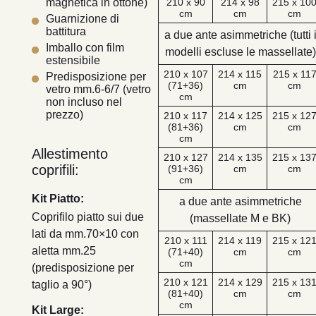
210 x 90
214 x 98
215 x 10
magnetica in ottone)
cm
cm
cm
Guarnizione di
battitura
a due ante asimmetriche (tutti 
Imballo con film
modelli escluse le massellate)
estensibile
210 x 107
214 x 115
215 x 11
Predisposizione per
(71+36)
cm
cm
vetro mm.6-6/7 (vetro
cm
non incluso nel
prezzo)
210 x 117
214 x 125
215 x 12
(81+36)
cm
cm
cm
Allestimento
210 x 127
214 x 135
215 x 13
coprifili:
(91+36)
cm
cm
cm
Kit Piatto:
a due ante asimmetriche
Coprifilo piatto sui due
(massellate M e BK)
lati da mm.70×10 con
210 x 111
214 x 119
215 x 12
aletta mm.25
(71+40)
cm
cm
cm
(predisposizione per
210 x 121
214 x 129
215 x 13
taglio a 90°)
(81+40)
cm
cm
cm
Kit Large: