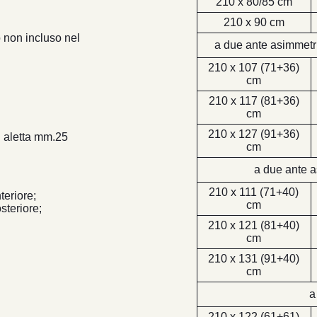
210 x 80/85 cm
210 x 90 cm
 non incluso nel
a due ante asimmetric
210 x 107 (71+36)
cm
210 x 117 (81+36)
cm
210 x 127 (91+36)
n aletta mm.25
cm
a due ante 
210 x 111 (71+40)
teriore;
cm
steriore;
210 x 121 (81+40)
cm
210 x 131 (91+40)
cm
a
210 x 122 (61+61)