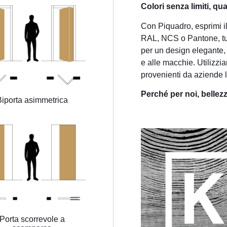
Colori senza limiti, q
Con Piquadro, esprimi il t
RAL, NCS o Pantone, tutti
per un design elegante, 
e alle macchie. Utilizzi
provenienti da aziende le
Perché per noi, bellez
Biporta asimmetrica
Porta scorrevole a