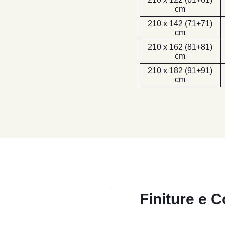
cm
210 x 142 (71+71)
cm
210 x 162 (81+81)
cm
210 x 182 (91+91)
cm
Finiture e C