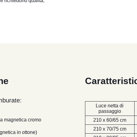
e richiedono qualità,
he
Caratterist
mburate:
Luce netta di
passaggio
ura magnetica cromo
210 x 60/65 cm
210 x 70/75 cm
netica in ottone)