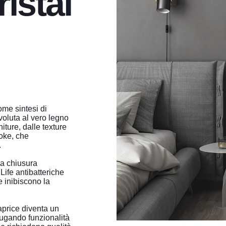
istal
ome sintesi di
evoluta al vero legno
niture, dalle texture
oke, che
.
na chiusura
 Life antibatteriche
e inibiscono la
aprice diventa un
iugando funzionalità