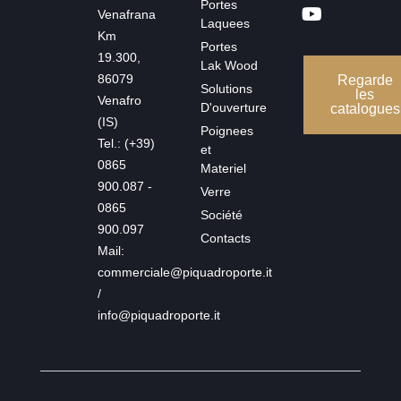
Portes
Venafrana
Laquees
Km
Portes
19.300,
Lak Wood
86079
Regarde
Solutions
les
Venafro
D'ouverture
catalogues
(IS)
Poignees
Tel.: (+39)
et
0865
Materiel
900.087 -
Verre
0865
Société
900.097
Contacts
Mail:
commerciale@piquadroporte.it
/
info@piquadroporte.it