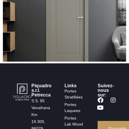
Piquadro
Links
Suivez-
s.r.l.
nous
Portes
Petrecca
sur:
Stratifiées
S.S. 85
Portes
Venafrana
Laquees
Km
Portes
19.300,
Lak Wood
86079
Regarde