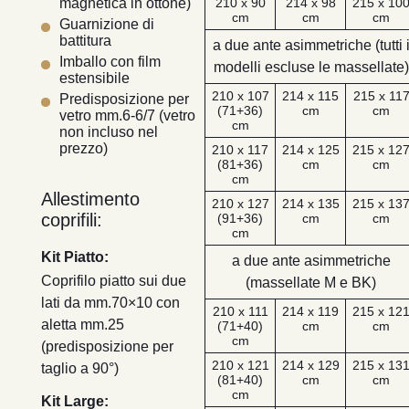
210 x 90
214 x 98
215 x 10
magnetica in ottone)
cm
cm
cm
Guarnizione di
battitura
a due ante asimmetriche (tutti 
Imballo con film
modelli escluse le massellate)
estensibile
210 x 107
214 x 115
215 x 11
Predisposizione per
(71+36)
cm
cm
vetro mm.6-6/7 (vetro
cm
non incluso nel
prezzo)
210 x 117
214 x 125
215 x 12
(81+36)
cm
cm
cm
Allestimento
210 x 127
214 x 135
215 x 13
coprifili:
(91+36)
cm
cm
cm
Kit Piatto:
a due ante asimmetriche
Coprifilo piatto sui due
(massellate M e BK)
lati da mm.70×10 con
210 x 111
214 x 119
215 x 12
aletta mm.25
(71+40)
cm
cm
cm
(predisposizione per
210 x 121
214 x 129
215 x 13
taglio a 90°)
(81+40)
cm
cm
cm
Kit Large: