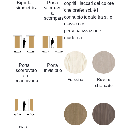
Biporta
Porta
coprifili laccati del colore
simmetrica
scorrevole
che preferisci, è il
a
connubio ideale tra stile
scomparsa
classico e
personalizzazione
moderna.
Porta
Porta
scorrevole
invisibile
con
Frassino
Rovere
mantovana
sbiancato
Porta