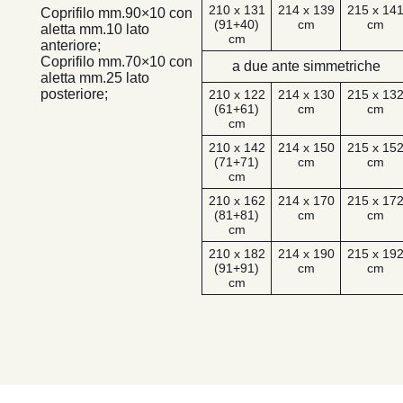
210 x 131
214 x 139
215 x 14
Coprifilo mm.90×10 con
(91+40)
cm
cm
aletta mm.10 lato
cm
anteriore;
Coprifilo mm.70×10 con
a due ante simmetriche
aletta mm.25 lato
posteriore;
210 x 122
214 x 130
215 x 13
(61+61)
cm
cm
cm
210 x 142
214 x 150
215 x 15
(71+71)
cm
cm
cm
210 x 162
214 x 170
215 x 17
(81+81)
cm
cm
cm
210 x 182
214 x 190
215 x 19
(91+91)
cm
cm
cm