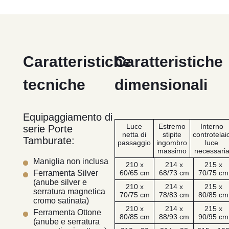
Caratteristiche
Caratteristiche
tecniche
dimensionali
Equipaggiamento di
Luce
Estremo
Interno
serie Porte
netta di
stipite
controtelai
Tamburate:
passaggio
ingombro
luce
massimo
necessari
Maniglia non inclusa
210 x
214 x
215 x
60/65 cm
68/73 cm
70/75 cm
Ferramenta Silver
(anube silver e
210 x
214 x
215 x
serratura magnetica
70/75 cm
78/83 cm
80/85 cm
cromo satinata)
210 x
214 x
215 x
Ferramenta Ottone
80/85 cm
88/93 cm
90/95 cm
(anube e serratura