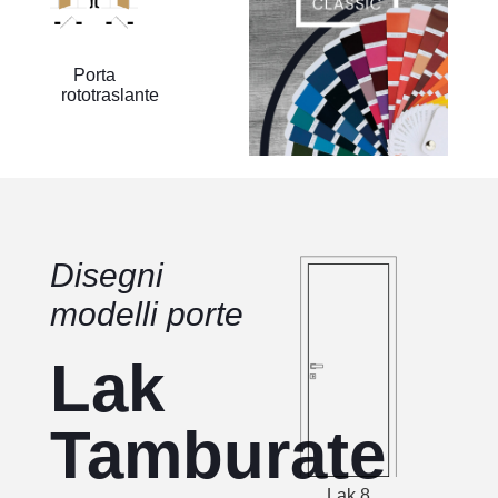
Porta
rototraslante
Disegni
modelli porte
Lak
Tamburate
Lak 8