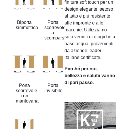
finitura soft touch per un
design elegante, setoso
al tatto e più resistente
Biporta
Porta
alle impronte e alle
simmetrica
scorrevole
macchie. Utilizziamo
a
solo vernici ecologiche a
scomparsa
base acqua, provenienti
da aziende leader
italiane certificate.
Perché per noi,
bellezza e salute vanno
di pari passo.
Porta
Porta
scorrevole
invisibile
con
mantovana