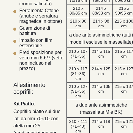
70/75 cm
78/83 cm
80/85 cm
cromo satinata)
210 x
214 x
215 x
Ferramenta Ottone
80/85 cm
88/93 cm
90/95 cm
(anube e serratura
210 x 90
214 x 98
215 x 10
magnetica in ottone)
cm
cm
cm
Guarnizione di
battitura
a due ante asimmetriche (tutti 
Imballo con film
modelli escluse le massellate)
estensibile
210 x 107
214 x 115
215 x 11
Predisposizione per
(71+36)
cm
cm
vetro mm.6-6/7 (vetro
cm
non incluso nel
prezzo)
210 x 117
214 x 125
215 x 12
(81+36)
cm
cm
cm
Allestimento
210 x 127
214 x 135
215 x 13
coprifili:
(91+36)
cm
cm
cm
Kit Piatto:
a due ante asimmetriche
Coprifilo piatto sui due
(massellate M e BK)
lati da mm.70×10 con
210 x 111
214 x 119
215 x 12
aletta mm.25
(71+40)
cm
cm
cm
(predisposizione per