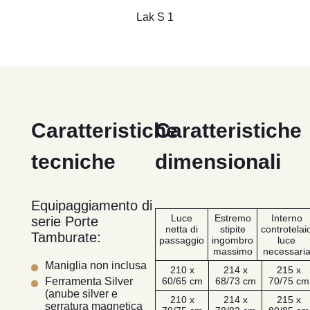
Lak S 1
Caratteristiche
Caratteristiche
tecniche
dimensionali
Equipaggiamento di
Luce
Estremo
Interno
serie Porte
netta di
stipite
controtelai
Tamburate:
passaggio
ingombro
luce
massimo
necessari
Maniglia non inclusa
210 x
214 x
215 x
60/65 cm
68/73 cm
70/75 cm
Ferramenta Silver
(anube silver e
210 x
214 x
215 x
serratura magnetica