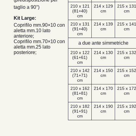
210 x 121
214 x 129
215 x 13
taglio a 90°)
(81+40)
cm
cm
cm
Kit Large:
210 x 131
214 x 139
215 x 14
Coprifilo mm.90×10 con
(91+40)
cm
cm
aletta mm.10 lato
cm
anteriore;
Coprifilo mm.70×10 con
a due ante simmetriche
aletta mm.25 lato
posteriore;
210 x 122
214 x 130
215 x 13
(61+61)
cm
cm
cm
210 x 142
214 x 150
215 x 15
(71+71)
cm
cm
cm
210 x 162
214 x 170
215 x 17
(81+81)
cm
cm
cm
210 x 182
214 x 190
215 x 19
(91+91)
cm
cm
cm