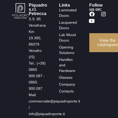
Piquadro
Links
Follow
s.r.l.
us on:
Laminated
Petrecca
Doors
S.S. 85
Lacquered
Venafrana
Doors
Km
Lak Wood
19.300,
Doors
View the
86079
catalogues
Opening
Venafro
Solutions
(IS)
Handles
Tel.: (+39)
and
0865
Hardware
900.087 -
Glasses
0865
Company
900.097
Contacts
Mail:
commerciale@piquadroporte.it
/
info@piquadroporte.it