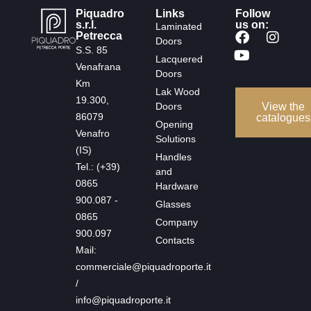
Piquadro
Links
Follow
s.r.l.
us on:
Laminated
Petrecca
Doors
S.S. 85
Lacquered
Venafrana
Doors
Km
Lak Wood
19.300,
Doors
View the
86079
catalogues
Opening
Venafro
Solutions
(IS)
Handles
Tel.: (+39)
and
0865
Hardware
900.087 -
Glasses
0865
Company
900.097
Contacts
Mail:
commerciale@piquadroporte.it
/
info@piquadroporte.it