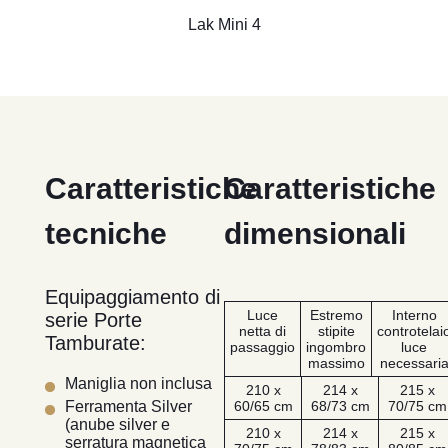
Lak Mini 4
Caratteristiche
Caratteristiche
tecniche
dimensionali
Equipaggiamento di
Luce
Estremo
Interno
serie Porte
netta di
stipite
controtelai
Tamburate:
passaggio
ingombro
luce
massimo
necessari
Maniglia non inclusa
210 x
214 x
215 x
60/65 cm
68/73 cm
70/75 cm
Ferramenta Silver
(anube silver e
210 x
214 x
215 x
serratura magnetica