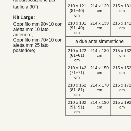
210 x 121
214 x 129
215 x 13
taglio a 90°)
(81+40)
cm
cm
cm
Kit Large:
210 x 131
214 x 139
215 x 14
Coprifilo mm.90×10 con
(91+40)
cm
cm
aletta mm.10 lato
cm
anteriore;
Coprifilo mm.70×10 con
a due ante simmetriche
aletta mm.25 lato
posteriore;
210 x 122
214 x 130
215 x 13
(61+61)
cm
cm
cm
210 x 142
214 x 150
215 x 15
(71+71)
cm
cm
cm
210 x 162
214 x 170
215 x 17
(81+81)
cm
cm
cm
210 x 182
214 x 190
215 x 19
(91+91)
cm
cm
cm