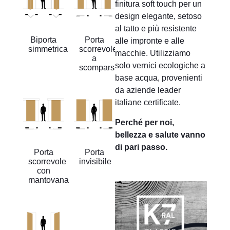
finitura soft touch per un
design elegante, setoso
al tatto e più resistente
Biporta
Porta
alle impronte e alle
simmetrica
scorrevole
macchie. Utilizziamo
a
solo vernici ecologiche a
scomparsa
base acqua, provenienti
da aziende leader
italiane certificate.
Perché per noi,
bellezza e salute vanno
di pari passo.
Porta
Porta
scorrevole
invisibile
con
mantovana