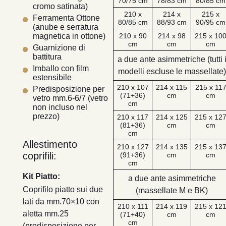
70/75 cm
78/83 cm
80/85 cm
cromo satinata)
210 x
214 x
215 x
Ferramenta Ottone
80/85 cm
88/93 cm
90/95 cm
(anube e serratura
210 x 90
214 x 98
215 x 10
magnetica in ottone)
cm
cm
cm
Guarnizione di
battitura
a due ante asimmetriche (tutti 
Imballo con film
modelli escluse le massellate)
estensibile
210 x 107
214 x 115
215 x 11
Predisposizione per
(71+36)
cm
cm
vetro mm.6-6/7 (vetro
cm
non incluso nel
prezzo)
210 x 117
214 x 125
215 x 12
(81+36)
cm
cm
cm
Allestimento
210 x 127
214 x 135
215 x 13
coprifili:
(91+36)
cm
cm
cm
Kit Piatto:
a due ante asimmetriche
Coprifilo piatto sui due
(massellate M e BK)
lati da mm.70×10 con
210 x 111
214 x 119
215 x 12
aletta mm.25
(71+40)
cm
cm
cm
(predisposizione per