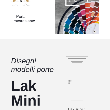
Porta
rototraslante
Disegni
modelli porte
Lak
Mini
Lak Mini 1