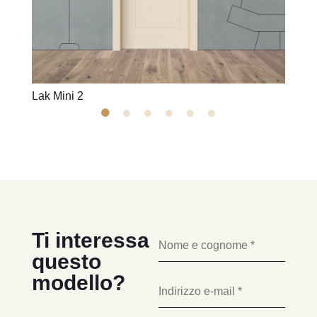
Lak Mini 2
Lak M
Ti interessa
questo
modello?