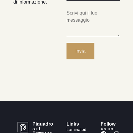
di informazione.
Piquadro
Links
Follow
s.r.l.
us on:
Laminated