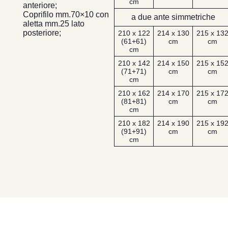
cm
anteriore;
Coprifilo mm.70×10 con
a due ante simmetriche
aletta mm.25 lato
posteriore;
210 x 122
214 x 130
215 x 13
(61+61)
cm
cm
cm
210 x 142
214 x 150
215 x 15
(71+71)
cm
cm
cm
210 x 162
214 x 170
215 x 17
(81+81)
cm
cm
cm
210 x 182
214 x 190
215 x 19
(91+91)
cm
cm
cm