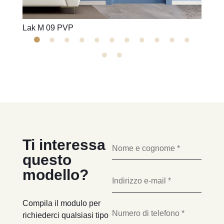
Lak M 09 PVP
Lak M
Ti interessa
questo
modello?
Compila il modulo per
richiederci qualsiasi tipo