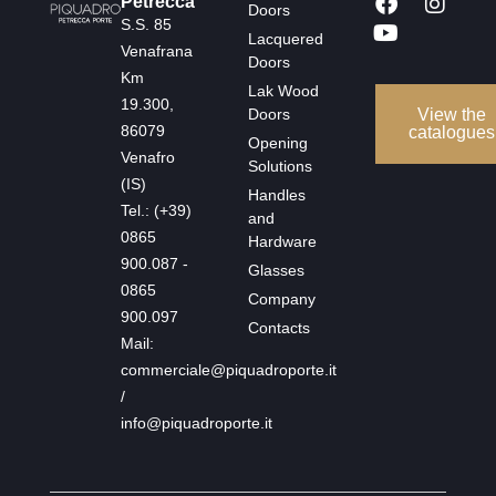
Petrecca
Doors
S.S. 85
Lacquered
Venafrana
Doors
Km
Lak Wood
19.300,
Doors
View the
86079
catalogues
Opening
Venafro
Solutions
(IS)
Handles
Tel.: (+39)
and
0865
Hardware
900.087 -
Glasses
0865
Company
900.097
Contacts
Mail:
commerciale@piquadroporte.it
/
info@piquadroporte.it