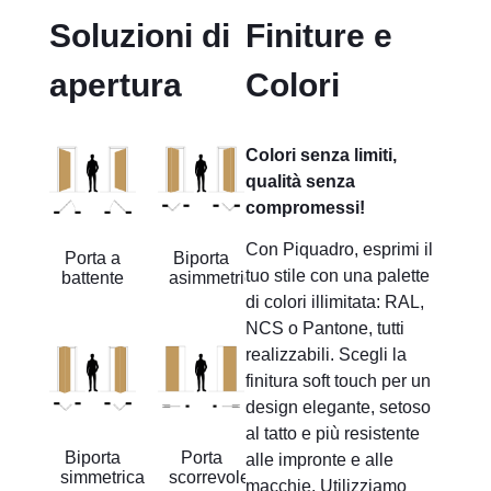
Soluzioni di
Finiture e
apertura
Colori
Colori senza limiti,
qualità senza
compromessi!
Con Piquadro, esprimi il
Porta a
Biporta
tuo stile con una palette
battente
asimmetrica
di colori illimitata: RAL,
NCS o Pantone, tutti
realizzabili. Scegli la
finitura soft touch per un
design elegante, setoso
al tatto e più resistente
Biporta
Porta
alle impronte e alle
simmetrica
scorrevole
macchie. Utilizziamo