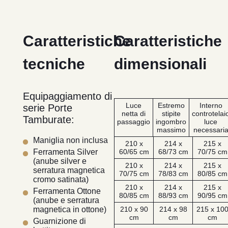
Caratteristiche
Caratteristiche
tecniche
dimensionali
Equipaggiamento di
Luce
Estremo
Interno
serie Porte
netta di
stipite
controtelai
Tamburate:
passaggio
ingombro
luce
massimo
necessari
Maniglia non inclusa
210 x
214 x
215 x
60/65 cm
68/73 cm
70/75 cm
Ferramenta Silver
(anube silver e
210 x
214 x
215 x
serratura magnetica
70/75 cm
78/83 cm
80/85 cm
cromo satinata)
210 x
214 x
215 x
Ferramenta Ottone
80/85 cm
88/93 cm
90/95 cm
(anube e serratura
210 x 90
214 x 98
215 x 10
magnetica in ottone)
cm
cm
cm
Guarnizione di