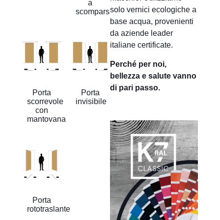
a
solo vernici ecologiche a
scomparsa
base acqua, provenienti
da aziende leader
italiane certificate.
Perché per noi,
bellezza e salute vanno
di pari passo.
Porta
Porta
scorrevole
invisibile
con
mantovana
Porta
rototraslante