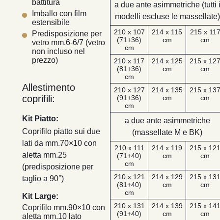
battitura
a due ante asimmetriche (tutti 
Imballo con film
modelli escluse le massellate)
estensibile
210 x 107
214 x 115
215 x 11
Predisposizione per
(71+36)
cm
cm
vetro mm.6-6/7 (vetro
cm
non incluso nel
prezzo)
210 x 117
214 x 125
215 x 12
(81+36)
cm
cm
cm
Allestimento
210 x 127
214 x 135
215 x 13
coprifili:
(91+36)
cm
cm
cm
Kit Piatto:
a due ante asimmetriche
Coprifilo piatto sui due
(massellate M e BK)
lati da mm.70×10 con
210 x 111
214 x 119
215 x 12
aletta mm.25
(71+40)
cm
cm
cm
(predisposizione per
210 x 121
214 x 129
215 x 13
taglio a 90°)
(81+40)
cm
cm
cm
Kit Large:
210 x 131
214 x 139
215 x 14
Coprifilo mm.90×10 con
(91+40)
cm
cm
aletta mm.10 lato