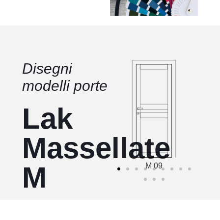
Disegni
modelli porte
Lak
Massellate
M
M 09