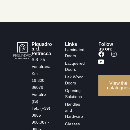
Piquadro
Links
Follow
s.r.l.
us on:
Laminated
Petrecca
Doors
S.S. 85
Lacquered
Venafrana
Doors
Km
Lak Wood
19.300,
Doors
View the
86079
catalogues
Opening
Venafro
Solutions
(IS)
Handles
Tel.: (+39)
and
0865
Hardware
900.087 -
Glasses
0865