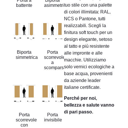
Porta a
Biporta
tuo stile con una palette
battente
asimmetrica
di colori illimitata: RAL,
NCS o Pantone, tutti
realizzabili. Scegli la
finitura soft touch per un
design elegante, setoso
al tatto e più resistente
Biporta
Porta
alle impronte e alle
simmetrica
scorrevole
macchie. Utilizziamo
a
solo vernici ecologiche a
scomparsa
base acqua, provenienti
da aziende leader
italiane certificate.
Perché per noi,
bellezza e salute vanno
di pari passo.
Porta
Porta
scorrevole
invisibile
con