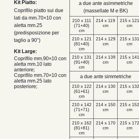
Kit Piatto:
a due ante asimmetriche
Coprifilo piatto sui due
(massellate M e BK)
lati da mm.70×10 con
210 x 111
214 x 119
215 x 12
aletta mm.25
(71+40)
cm
cm
cm
(predisposizione per
210 x 121
214 x 129
215 x 13
taglio a 90°)
(81+40)
cm
cm
cm
Kit Large:
210 x 131
214 x 139
215 x 14
Coprifilo mm.90×10 con
(91+40)
cm
cm
aletta mm.10 lato
cm
anteriore;
Coprifilo mm.70×10 con
a due ante simmetriche
aletta mm.25 lato
posteriore;
210 x 122
214 x 130
215 x 13
(61+61)
cm
cm
cm
210 x 142
214 x 150
215 x 15
(71+71)
cm
cm
cm
210 x 162
214 x 170
215 x 17
(81+81)
cm
cm
cm