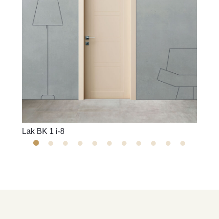
Lak BK 1 i-8
Lak BK