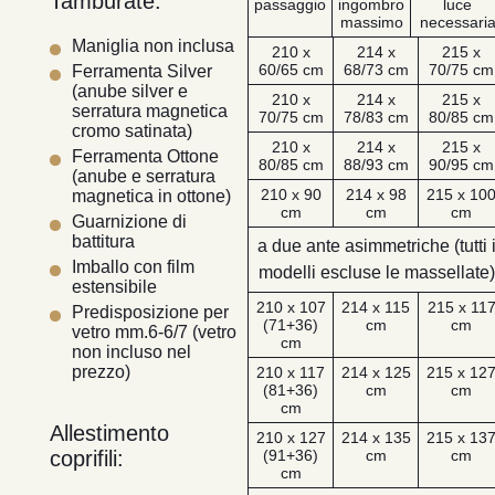
Tamburate:
passaggio
ingombro
luce
massimo
necessari
Maniglia non inclusa
210 x
214 x
215 x
60/65 cm
68/73 cm
70/75 cm
Ferramenta Silver
(anube silver e
210 x
214 x
215 x
serratura magnetica
70/75 cm
78/83 cm
80/85 cm
cromo satinata)
210 x
214 x
215 x
Ferramenta Ottone
80/85 cm
88/93 cm
90/95 cm
(anube e serratura
210 x 90
214 x 98
215 x 10
magnetica in ottone)
cm
cm
cm
Guarnizione di
battitura
a due ante asimmetriche (tutti 
Imballo con film
modelli escluse le massellate)
estensibile
210 x 107
214 x 115
215 x 11
Predisposizione per
(71+36)
cm
cm
vetro mm.6-6/7 (vetro
cm
non incluso nel
prezzo)
210 x 117
214 x 125
215 x 12
(81+36)
cm
cm
cm
Allestimento
210 x 127
214 x 135
215 x 13
coprifili:
(91+36)
cm
cm
cm